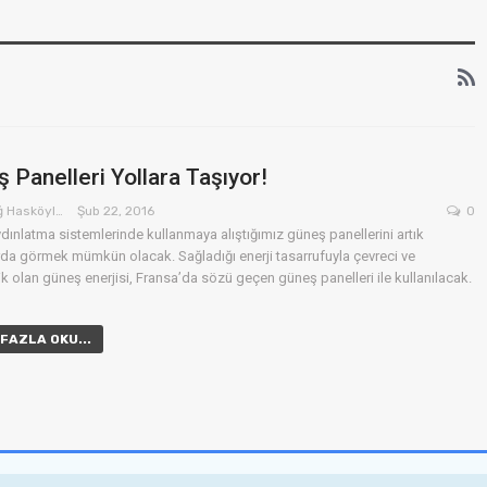
HABER
AKILLI TELEFON
 Panelleri Yollara Taşıyor!
ba 7 Bin Kişinin
OPPO Reno 3 Pro
Öykü Çağ Hasköylü
Şub 22, 2016
0
ne Son Verecek
Özellikleri/İncelem
ydınlatma sistemlerinde kullanmaya alıştığımız güneş panellerini artık
da görmek mümkün olacak. Sağladığı enerji tasarrufuyla çevreci ve
ziş
Okan Keskin
Ara 21, 2015
0
Mar 3, 2020
 olan güneş enerjisi, Fransa’da sözü geçen güneş panelleri ile kullanılacak.
FAZLA OKU...