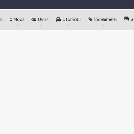
im
Mobil
Oyun
Otomobil
İncelemeler
S