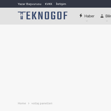
Yazar Başvurusu
KVKK
İletişim
Haber
Bil
Home
voltaj panelleri