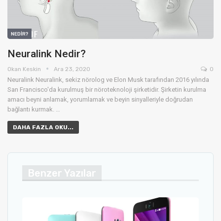
NEDIR?
Neuralink Nedir?
Okan Keskin
Ara 23, 2020
0
Neuralink
Neuralink, sekiz nörolog ve Elon Musk tarafından 2016 yılında
San Francisco'da kurulmuş bir nöroteknoloji şirketidir. Şirketin kurulma
amacı beyni anlamak, yorumlamak ve beyin sinyalleriyle doğrudan
bağlantı kurmak.
…
DAHA FAZLA OKU...
Benzer Yazılar