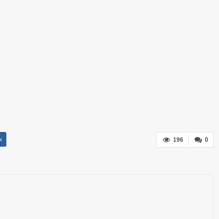
k
196
0