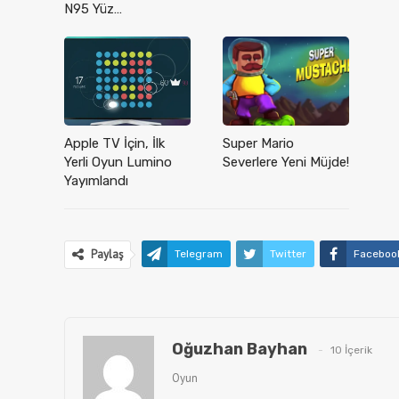
N95 Yüz…
Apple TV İçin, İlk
Super Mario
Yerli Oyun Lumino
Severlere Yeni Müjde!
Yayımlandı
Paylaş
Telegram
Twitter
Faceboo
Oğuzhan Bayhan
10 İçerik
Oyun