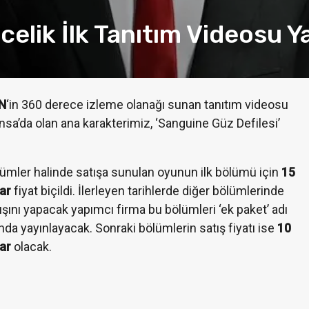
lik İlk Tanıtım Videosu Y
N
‘in 360 derece izleme olanağı sunan tanıtım videosu
nsa’da olan ana karakterimiz, ‘Sanguine Güz Defilesi’
ümler halinde satışa sunulan oyunun ilk bölümü için
15
ar
fiyat biçildi. İlerleyen tarihlerde diğer bölümlerinde
HABER
BILIM
ışını yapacak yapımcı firma bu bölümleri ‘ek paket’ adı
 Kazası Detaylı
Tüm Cihazlar İçin
ında yayınlayacak. Sonraki bölümlerin satış fiyatı ise
10
k Görüntülendi!
Ücretsiz Enerji!
ar
olacak.
Öziş
Merve Öziş
Kas 5, 2016
0
Ara 23, 2015
0