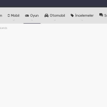
im
Mobil
Oyun
Otomobil
İncelemeler
S
nlandı