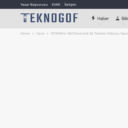
Yazar Başvurusu
KVKK
İletişim
Haber
Bil
Home
Oyun
HITMAN’ın 360 Derecelik İlk Tanıtım Videosu Yayı