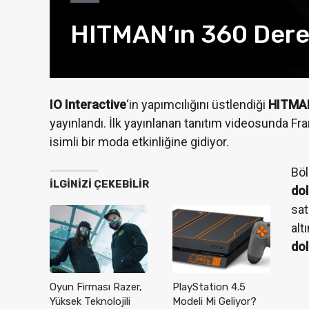
HITMAN’ın 360 Derece
IO Interactive
‘in yapımcılığını üstlendiği
HITMA
yayınlandı. İlk yayınlanan tanıtım videosunda Fra
isimli bir moda etkinliğine gidiyor.
Böl
İLGINIZI ÇEKEBILIR
dol
sat
Mars
alt
Olara
dol
Merve 
Oyun Firması Razer,
PlayStation 4.5
Yüksek Teknolojili
Modeli Mi Geliyor?