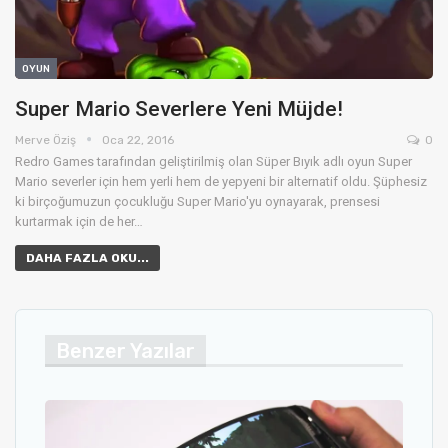
OYUN
Super Mario Severlere Yeni Müjde!
Merve Öziş
Oca 22, 2016
0
Redro Games tarafından geliştirilmiş olan Süper Bıyık adlı oyun Super
Mario severler için hem yerli hem de yepyeni bir alternatif oldu. Şüphesiz
ki birçoğumuzun çocukluğu Super Mario'yu oynayarak, prensesi
kurtarmak için de her…
DAHA FAZLA OKU...
Benzer Yazılar