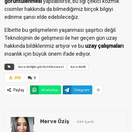
görüntülenmesi
yapılabilirse, bu ilgi çekici kozmik
cisimler hakkında da bilmediğimiz birçok bilgiyi
edinme şansı elde edebileceğiz.
Elbette bu gelişmelerin yaşanması şaşırtıcı değil.
Teknolojinin de gelişmesi ile her geçen gün uzay
hakkında bildiklerimiz artıyor ve bu
uzay çalışmaları
insanlık için büyük önem ifade ediyor.
kara deliğin görüntülenmesi
kara delik
600
0
Paylaş
WhatsApp
Telegram
Merve Öziş
244 İçerik