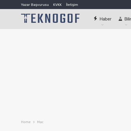
Yazar Başvurusu
KVKK
İletişim
Haber
Bil
Home
Mac