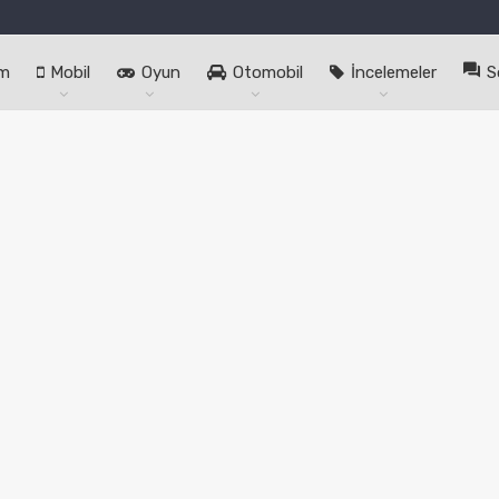
im
Mobil
Oyun
Otomobil
İncelemeler
S