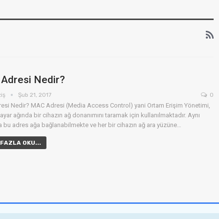
ANDROID
MOBIL
WhatsApp’a
Samsung Galaxy S7
Adresi Nedir?
elleştirme Sunan
Basınca Duyarlı Ekr
ziş
Şub 21, 2017
0
ni Özellikler…
İle Gelebilir
si Nedir? MAC Adresi (Media Access Control) yani Ortam Erişim Yönetimi,
sayar ağında bir cihazın ağ donanımını taramak için kullanılmaktadır. Aynı
ağcı
Okan Keskin
May 9, 2016
0
Ara 15, 2015
1
bu adres ağa bağlanabilmekte ve her bir cihazın ağ ara yüzüne…
FAZLA OKU...