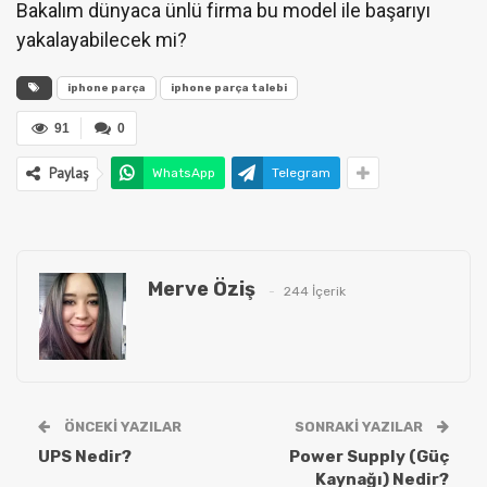
Bakalım dünyaca ünlü firma bu model ile başarıyı
yakalayabilecek mi?
iphone parça
iphone parça talebi
91
0
Paylaş
WhatsApp
Telegram
Merve Öziş
244 İçerik
ÖNCEKI YAZILAR
SONRAKI YAZILAR
UPS Nedir?
Power Supply (Güç
Kaynağı) Nedir?