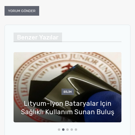
Benzer Yazılar
BILIM
Lityum-Iyon Bataryalar Için
Su Ayı
Sağlıklı Kullanım Sunan Buluş