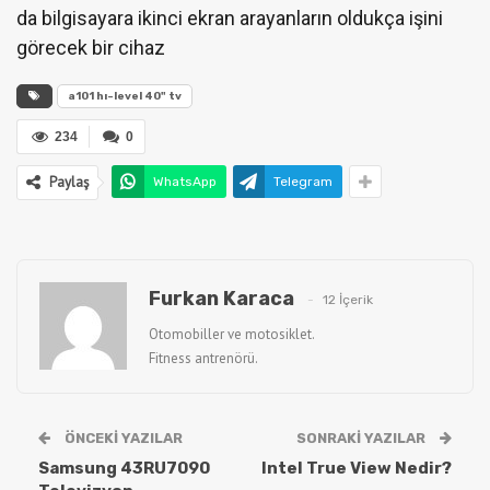
da bilgisayara ikinci ekran arayanların oldukça işini
görecek bir cihaz
a101 hı-level 40" tv
234
0
Paylaş
WhatsApp
Telegram
Furkan Karaca
12 İçerik
Otomobiller ve motosiklet.
Fitness antrenörü.
ÖNCEKI YAZILAR
SONRAKI YAZILAR
Samsung 43RU7090
Intel True View Nedir?