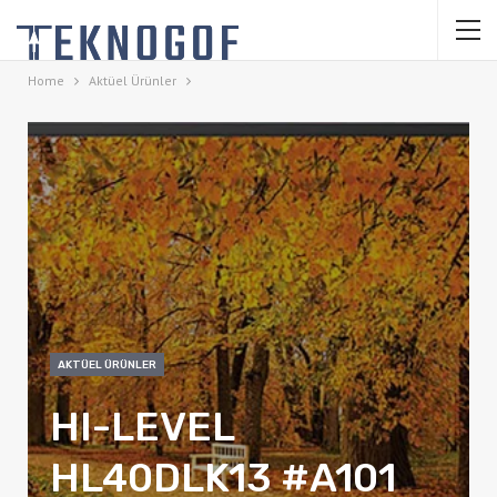
Home
Aktüel Ürünler
AKTÜEL ÜRÜNLER
HI-LEVEL
HL40DLK13 #A101