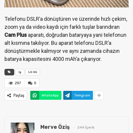
Telefonu DSLR’a dönüştüren ve üzerinde hızlı çekim,
zoom ya da video kaydı için farklı tuşlar barındıran
Cam Plus
aparatı, doğrudan bataryaya yani telefonun
alt kısmına takılıyor. Bu aparat telefonu DSLR’a
dönüştürmekle kalmıyor ve aynı zamanda cihazın
batarya kapasitesini 4000 mAh’a çıkarıyor.
lg
LG G5
297
0
Paylaş
WhatsApp
Telegram
Merve Öziş
244 İçerik