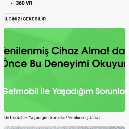
360 VR
İLGINIZI ÇEKEBILIR
Getmobil İle Yaşadığım Sorunlar! Yenilenmiş Cihaz…