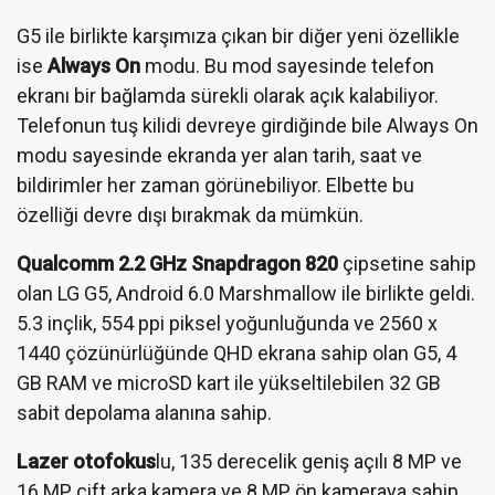
G5 ile birlikte karşımıza çıkan bir diğer yeni özellikle
ise
Always On
modu. Bu mod sayesinde telefon
ekranı bir bağlamda sürekli olarak açık kalabiliyor.
Telefonun tuş kilidi devreye girdiğinde bile Always On
modu sayesinde ekranda yer alan tarih, saat ve
bildirimler her zaman görünebiliyor. Elbette bu
özelliği devre dışı bırakmak da mümkün.
Qualcomm 2.2 GHz Snapdragon 820
çipsetine sahip
olan LG G5, Android 6.0 Marshmallow ile birlikte geldi.
5.3 inçlik, 554 ppi piksel yoğunluğunda ve 2560 x
1440 çözünürlüğünde QHD ekrana sahip olan G5, 4
GB RAM ve microSD kart ile yükseltilebilen 32 GB
sabit depolama alanına sahip.
Lazer otofokus
lu, 135 derecelik geniş açılı 8 MP ve
16 MP çift arka kamera ve 8 MP ön kameraya sahip