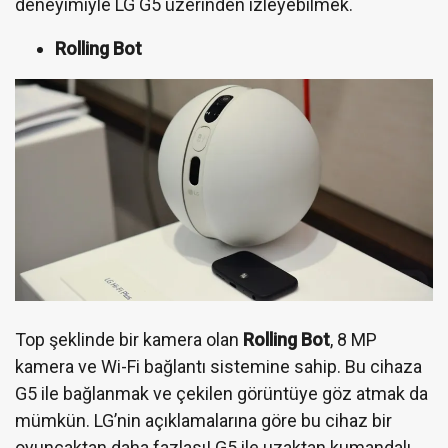
deneyimiyle LG G5 üzerinden izleyebilmek.
Rolling Bot
Top şeklinde bir kamera olan
Rolling Bot
, 8 MP
kamera ve Wi-Fi bağlantı sistemine sahip. Bu cihaza
G5 ile bağlanmak ve çekilen görüntüye göz atmak da
mümkün. LG’nin açıklamalarına göre bu cihaz bir
oyuncaktan daha fazlası! G5 ile uzaktan kumandalı