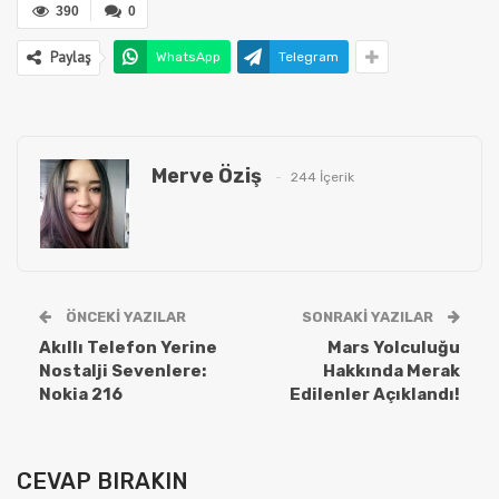
390
0
Paylaş
WhatsApp
Telegram
Merve Öziş
244 İçerik
ÖNCEKI YAZILAR
SONRAKI YAZILAR
Akıllı Telefon Yerine
Mars Yolculuğu
Nostalji Sevenlere:
Hakkında Merak
Nokia 216
Edilenler Açıklandı!
CEVAP BIRAKIN