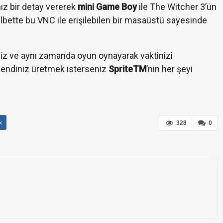
ız bir detay vererek
mini Game Boy
ile The Witcher 3’ün
elbette bu VNC ile erişilebilen bir masaüstü sayesinde
iniz ve aynı zamanda oyun oynayarak vaktinizi
kendiniz üretmek isterseniz
SpriteTM
’nin her şeyi
.
k
328
0