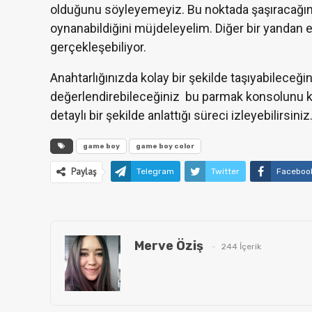
olduğunu söyleyemeyiz. Bu noktada şaşıracağın
oynanabildiğini müjdeleyelim. Diğer bir yandan 
gerçekleşebiliyor.
Anahtarlığınızda kolay bir şekilde taşıyabileceğ
değerlendirebileceğiniz bu parmak konsolunu 
detaylı bir şekilde anlattığı süreci izleyebilirsiniz
game boy
game boy color
Paylaş
Telegram
Twitter
Faceboo
Merve Öziş
244 İçerik