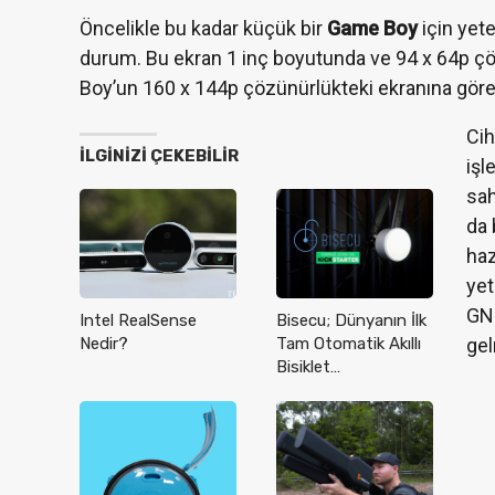
Öncelikle bu kadar küçük bir
Game Boy
için yete
durum. Bu ekran 1 inç boyutunda ve 94 x 64p ç
Boy’un 160 x 144p çözünürlükteki ekranına göre s
Cih
İLGINIZI ÇEKEBILIR
işl
sah
da 
haz
yet
GN
Intel RealSense
Bisecu; Dünyanın İlk
gel
Nedir?
Tam Otomatik Akıllı
Bisiklet…