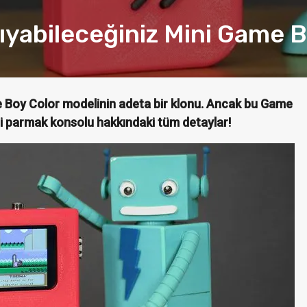
ıyabileceğiniz Mini Game B
Boy Color modelinin adeta bir klonu. Ancak bu Game
ini parmak konsolu hakkındaki tüm detaylar!
IPAD
OTOMOBIL
 Uyumlu Bellek:
2017 BMW Alpina B
nDisk IXpand
XDrive Tanıtıldı!
ziş
Merve Öziş
Tem 21, 2016
0
Şub 9, 2016
0