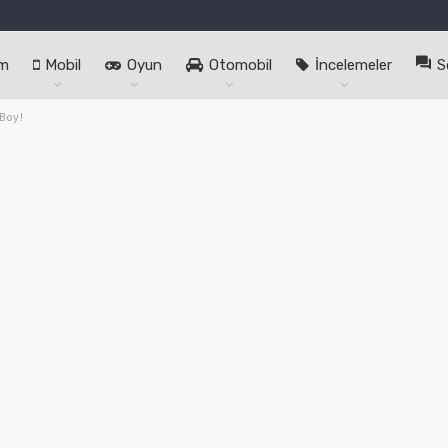
im
Mobil
Oyun
Otomobil
İncelemeler
S
 Boy!