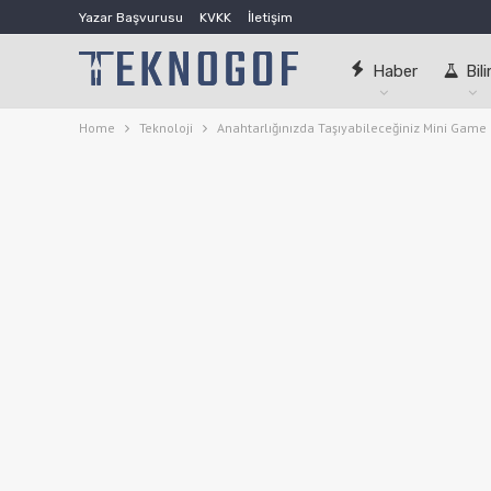
Yazar Başvurusu
KVKK
İletişim
Haber
Bil
Home
Teknoloji
Anahtarlığınızda Taşıyabileceğiniz Mini Game