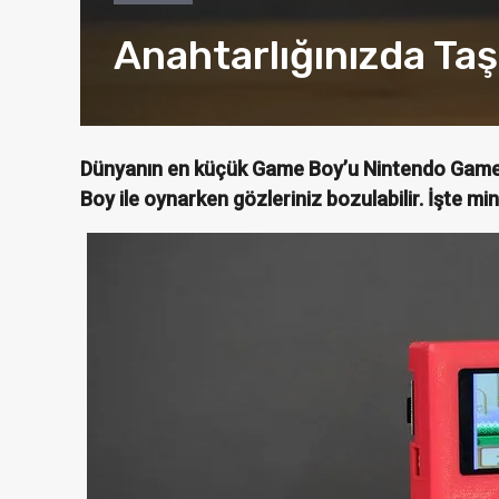
Anahtarlığınızda Taş
Dünyanın en küçük Game Boy’u Nintendo Game 
Boy ile oynarken gözleriniz bozulabilir. İşte m
İNCELEMELER
Asus ZenFone 2 Laser
IPhone
Ön Satışta!
Sa
Öykü Çağ Hasköylü
Merve Ö
Şub 3, 2016
0