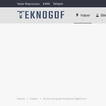
Yazar Başvurusu
KVKK
İletişim
Haber
Bil
Home
Haber
Drone Avlayan Kartallar Eğitiliyor!