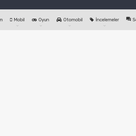
im
Mobil
Oyun
Otomobil
İncelemeler
S