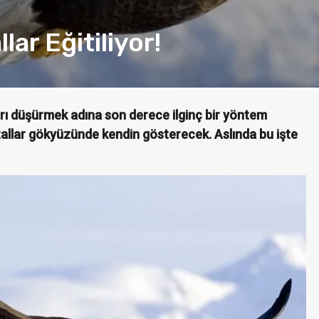
ar Eğitiliyor!
arı düşürmek adına son derece ilginç bir yöntem
tallar gökyüzünde kendin gösterecek. Aslında bu işte
BILIM
GIYILEBILIR TEKNOLOJI
 Design Çevreci
Sanal Gerçeklik Paza
Priz Üretti
2017’de Nasıl Olaca
Öykü Çağ Hasköylü
Merve Öziş
Haz 22, 2016
0
Kas 24, 2016