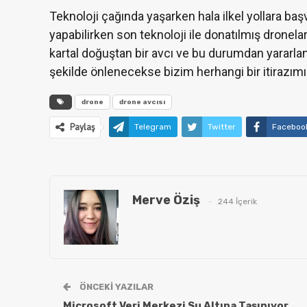
Teknoloji çağında yaşarken hala ilkel yollara b
yapabilirken son teknoloji ile donatılmış dronela
kartal doğuştan bir avcı ve bu durumdan yararlan
şekilde önlenecekse bizim herhangi bir itirazımı
drone
drone avcısı
Paylaş
Telegram
Twitter
Faceboo
Merve Öziş
244 İçerik
ÖNCEKI YAZILAR
Microsoft Veri Merkezi Su Altına Taşınıyor