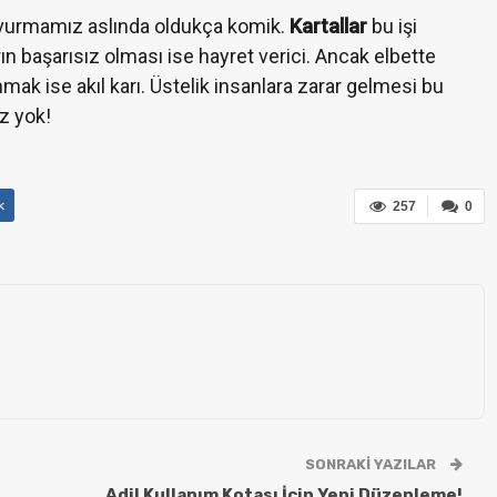
aşvurmamız aslında oldukça komik.
Kartallar
bu işi
rın başarısız olması ise hayret verici. Ancak elbette
mak ise akıl karı. Üstelik insanlara zarar gelmesi bu
z yok!
k
257
0
SONRAKI YAZILAR
Adil Kullanım Kotası İçin Yeni Düzenleme!