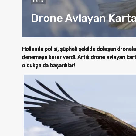
HABER
Drone Avlayan Kartall
Hollanda polisi, şüpheli şekilde dolaşan dronel
denemeye karar verdi. Artık drone avlayan kar
oldukça da başarılılar!
Yanko