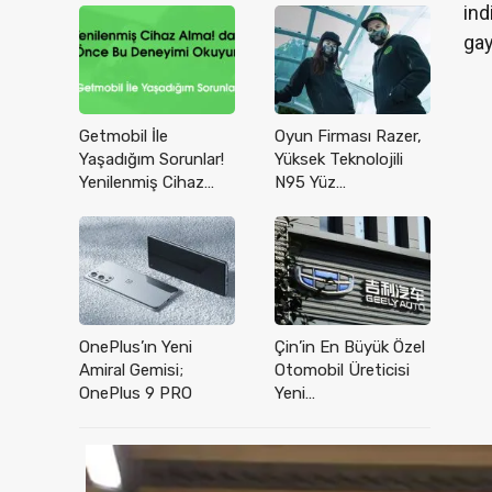
ind
gay
Getmobil İle
Oyun Firması Razer,
Yaşadığım Sorunlar!
Yüksek Teknolojili
Yenilenmiş Cihaz…
N95 Yüz…
OnePlus’ın Yeni
Çin’in En Büyük Özel
Amiral Gemisi;
Otomobil Üreticisi
OnePlus 9 PRO
Yeni…