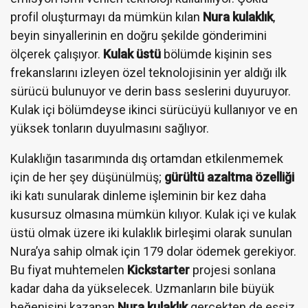
profil oluşturmayı da mümkün kılan
Nura kulaklık
,
beyin sinyallerinin en doğru şekilde gönderimini
ölçerek çalışıyor.
Kulak üstü
bölümde kişinin ses
frekanslarını izleyen özel teknolojisinin yer aldığı ilk
sürücü bulunuyor ve derin bass seslerini duyuruyor.
Kulak içi bölümdeyse ikinci sürücüyü kullanıyor ve en
yüksek tonların duyulmasını sağlıyor.
Kulaklığın tasarımında dış ortamdan etkilenmemek
için de her şey düşünülmüş;
gürültü azaltma özelliği
iki katı sunularak dinleme işleminin bir kez daha
kusursuz olmasına mümkün kılıyor. Kulak içi ve kulak
üstü olmak üzere iki kulaklık birleşimi olarak sunulan
Nura’ya sahip olmak için 179 dolar ödemek gerekiyor.
Bu fiyat muhtemelen
Kickstarter
projesi sonlana
kadar daha da yükselecek. Uzmanların bile büyük
beğenisini kazanan
Nura
kulaklık
gerçekten de eşsiz