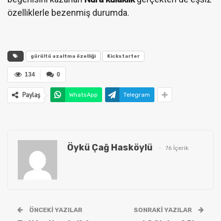
özelliklerle bezenmiş durumda.
gürültü azaltma özelliği
Kickstarter
134
0
Paylaş
WhatsApp
Telegram
Öykü Çağ Hasköylü
76 İçerik
ÖNCEKI YAZILAR
SONRAKI YAZILAR