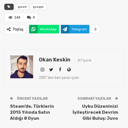
gmail
google
144
0
Paylaş
WhatsApp
Telegram
Okan Keskin
87 İçerik
2007'den beri yazar-çizer.
ÖNCEKI YAZILAR
SONRAKI YAZILAR
Steam’de, Türklerin
Uyku Düzeninizi
2015 Yılında Satın
İyileştirecek Devrim
Aldığı 8 Oyun
Gibi Buluş: Juvo