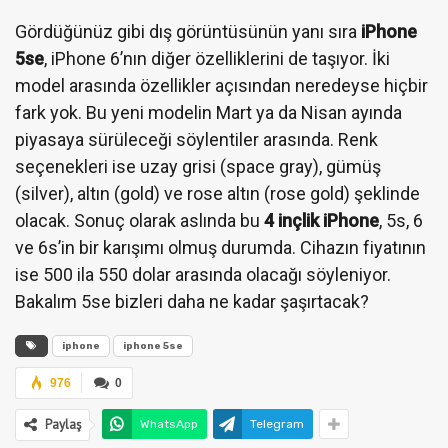
Gördüğünüz gibi dış görüntüsünün yanı sıra
iPhone
5se
, iPhone 6’nın diğer özelliklerini de taşıyor. İki
model arasında özellikler açısından neredeyse hiçbir
fark yok. Bu yeni modelin Mart ya da Nisan ayında
piyasaya sürüleceği söylentiler arasında. Renk
seçenekleri ise uzay grisi (space gray), gümüş
(silver), altın (gold) ve rose altın (rose gold) şeklinde
olacak. Sonuç olarak aslında bu
4 inçlik iPhone
, 5s, 6
ve 6s’in bir karışımı olmuş durumda. Cihazın fiyatının
ise 500 ila 550 dolar arasında olacağı söyleniyor.
Bakalım 5se bizleri daha ne kadar şaşırtacak?
iphone
iphone 5se
976
0
Paylaş
WhatsApp
Telegram