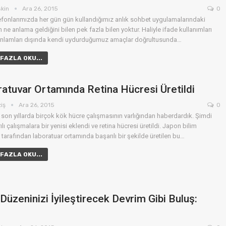
skin
Ara 26, 2015
0
elefonlarımızda her gün gün kullandığımız anlık sohbet uygulamalarındaki
n ne anlama geldiğini bilen pek fazla bilen yoktur. Haliyle ifade kullanımları
nlamları dışında kendi uydurduğumuz amaçlar doğrultusunda…
FAZLA OKU...
atuvar Ortamında Retina Hücresi Üretildi
ziş
Ara 26, 2015
0
e son yıllarda birçok kök hücre çalışmasının varlığından haberdardık. Şimdi
lı çalışmalara bir yenisi eklendi ve retina hücresi üretildi. Japon bilim
 tarafından laboratuar ortamında başarılı bir şekilde üretilen bu…
FAZLA OKU...
Düzeninizi İyileştirecek Devrim Gibi Buluş: