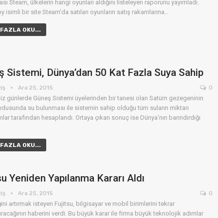
sı Steam, ülkelerin hangi oyunları aldığını listeleyen raporunu yayımladı.
 isimli bir site Steam'da satılan oyunların satış rakamlarına…
FAZLA OKU...
 Sistemi, Dünya’dan 50 Kat Fazla Suya Sahip
ziş
Ara 25, 2015
0
iz günlerde Güneş Sistemi üyelerinden bir tanesi olan Satürn gezegeninin
ydusunda su bulunması ile sistemin sahip olduğu tüm suların miktarı
lar tarafından hesaplandı. Ortaya çıkan sonuç ise Dünya'nın barındırdığı
FAZLA OKU...
su Yeniden Yapılanma Kararı Aldı
ziş
Ara 25, 2015
0
ğini artırmak isteyen Fujitsu, bilgisayar ve mobil birimlerini tekrar
ıracağının haberini verdi. Bu büyük karar ile firma büyük teknolojik adımlar