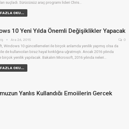
ları suçladı. Sürücüsüz araç programı lideri Chris…
FAZLA OKU...
ws 10 Yeni Yılda Önemli Değişiklikler Yapacak
ziş
Ara 26, 2015
0
t, Windows 10 güncellemeleri ile birçok anlamda yenilik yapmış olsa da
 ile de kullanıcıları biraz hayal kırıklığına uğratmıştı. Ancak 2016 yılında
 birçok yenilik yapılacak. Bakalım Microsoft, 2016 yılında neleri…
FAZLA OKU...
uzun Yanlış Kullandığı Emojilerin Gerçek
ları
skin
Ara 26, 2015
0
elefonlarımızda her gün gün kullandığımız anlık sohbet uygulamalarındaki
n ne anlama geldiğini bilen pek fazla bilen yoktur. Haliyle ifade kullanımları
nlamları dışında kendi uydurduğumuz amaçlar doğrultusunda…