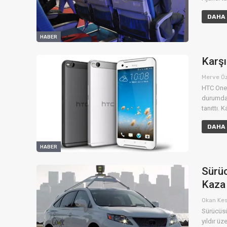
DAHA 
HABER
Karş
Merve Ö
HTC One 
durumday
tanıttı. 
DAHA 
HABER
Sürüc
Kaza 
Okan Ke
Sürücüsü
yıldır üz