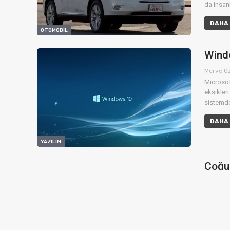
da insan
DAHA 
OTOMOBIL
Windo
Merve Ö
Microsof
eksikleri
sistemde
DAHA 
YAZILIM
Çoğum
Anlam
Okan Ke
Akıllı t
ifadeleri
gerçek a