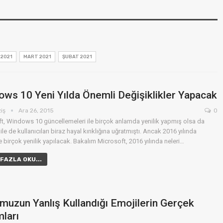
 2021
MART 2021
ŞUBAT 2021
HABER
rde
Lenovo CES 2016
Ano
Fuarına Bomba Gibi
ws 10 Yeni Yılda Önemli Değişiklikler Yapacak
Düştü
ziş
Ara 26, 2015
0
t, Windows 10 güncellemeleri ile birçok anlamda yenilik yapmış olsa da
Merve Öziş
Mer
0
Oca 4, 2016
0
 ile de kullanıcıları biraz hayal kırıklığına uğratmıştı. Ancak 2016 yılında
 birçok yenilik yapılacak. Bakalım Microsoft, 2016 yılında neleri…
FAZLA OKU...
uzun Yanlış Kullandığı Emojilerin Gerçek
ları