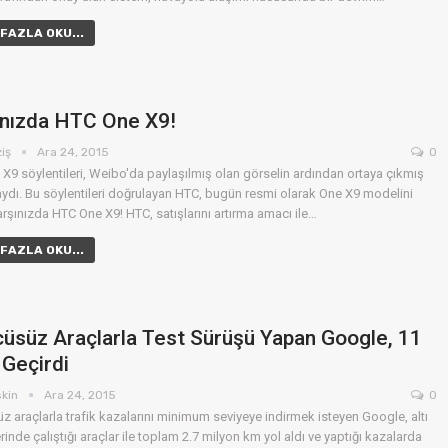
FAZLA OKU...
ınızda HTC One X9!
ziş
Ara 24, 2015
0
X9 söylentileri, Weibo'da paylaşılmış olan görselin ardından ortaya çıkmış
dı. Bu söylentileri doğrulayan HTC, bugün resmi olarak One X9 modelini
Karşınızda HTC One X9! HTC, satışlarını artırma amacı ile…
FAZLA OKU...
üsüz Araçlarla Test Sürüşü Yapan Google, 11
Geçirdi
skin
Ara 24, 2015
0
z araçlarla trafik kazalarını minimum seviyeye indirmek isteyen Google, altı
erinde çalıştığı araçlar ile toplam 2.7 milyon km yol aldı ve yaptığı kazalarda