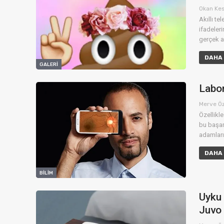
Okan Ke
Akıllı t
ifadeleri
gerçek a
DAHA 
GALERI
Labor
Merve Ö
Özellikl
bu başarı
adamları
DAHA 
BILIM
Uyku 
Juvo