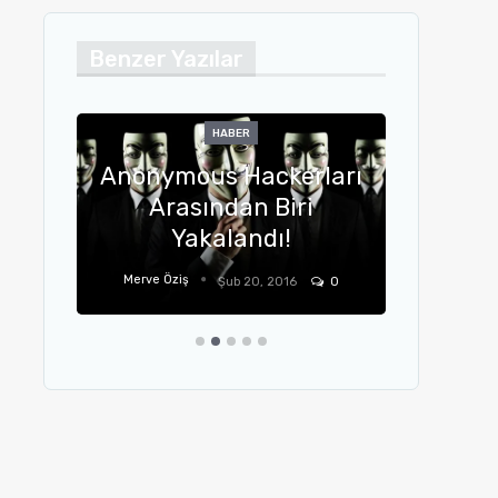
Benzer Yazılar
HABER
MOBIL
nymous Hackerları
Arasından Biri
LG G5 Özellikleri
Yakalandı!
Diğer Detayla
ve Öziş
Merve Öziş
Şub 20, 2016
0
Oca 13, 2016