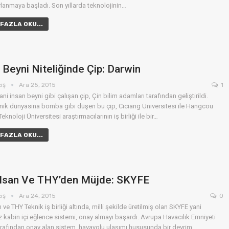
ırlanmaya başladı. Son yıllarda teknolojinin…
FAZLA OKU...
 Beyni Niteliğinde Çip: Darwin
ziş
Ara 25, 2015
1
ni insan beyni gibi çalışan çip, Çin bilim adamları tarafından geliştirildi.
knik dünyasına bomba gibi düşen bu çip, Cıciang Üniversitesi ile Hangcou
Teknoloji Üniversitesi araştırmacılarının iş birliği ile bir…
FAZLA OKU...
lsan Ve THY’den Müjde: SKYFE
ziş
Ara 24, 2015
0
ve THY Teknik iş birliği altında, milli şekilde üretilmiş olan SKYFE yani
 kabin içi eğlence sistemi, onay almayı başardı. Avrupa Havacılık Emniyeti
arafından onay alan sistem, havayolu ulaşımı hususunda bir devrim…