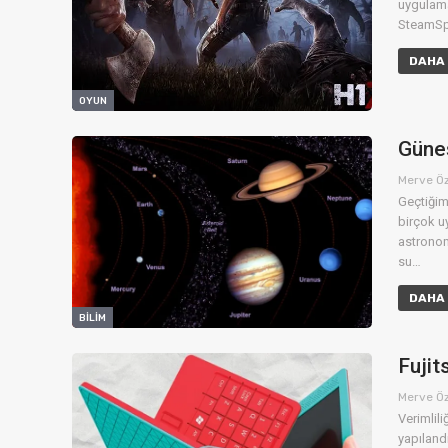
uygulama
SteamSpy
DAHA 
OYUN
Güneş
Merve Ö
Geçtiğim
birçok u
astronom
su…
DAHA 
BILIM
Fujit
Merve Ö
Verimlili
yapıland