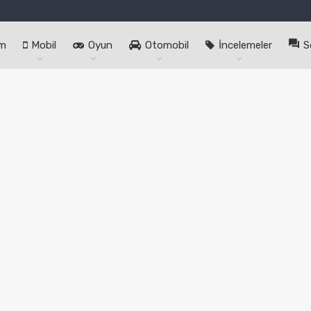
im
Mobil
Oyun
Otomobil
İncelemeler
S