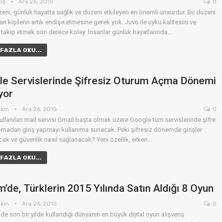
ziş
Ara 26, 2015
0
eni, günlük hayatta sağlık ve düzeni etkileyen en önemli unsurdur. Bu düzeni
n kişilerin artık endişe etmesine gerek yok. Juvo ile uyku kalitesini ve
 takip etmek son derece kolay. İnsanlar günlük hayatlarında…
FAZLA OKU...
le Servislerinde Şifresiz Oturum Açma Dönemi
yor
skin
Ara 26, 2015
0
ullanılan mail servisi Gmail başta olmak üzere Google tüm servislerinde şifre
apmadan giriş yapmayı kullanıma sunacak. Peki şifresiz dönemde girişler
acak ve güvenlik nasıl sağlanacak? Yeni özellik, erken…
FAZLA OKU...
’de, Türklerin 2015 Yılında Satın Aldığı 8 Oyun
skin
Ara 26, 2015
0
nde son bir yıldır kullandığı dünyanın en büyük dijital oyun alışveriş