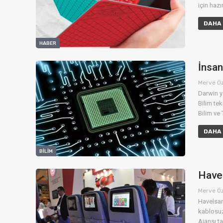
için haz
DAHA 
HABER
İnsan
Merve Ö
Darwin ya
Bilim te
Bilim ve 
DAHA 
BILIM
Have
Merve Ö
Havelsan 
kablosuz
Ajansı t