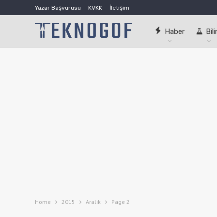
Yazar Başvurusu
KVKK
İletişim
Haber
Bil
Home
2015
Aralık
Page 2