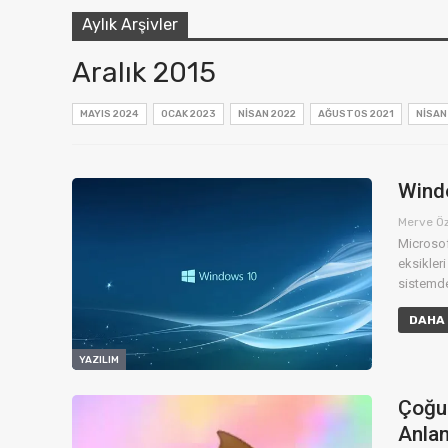
Aylık Arşivler
Aralık 2015
MAYIS 2024
OCAK 2023
NISAN 2022
AĞUSTOS 2021
NISAN
İNSTAGRAM
Instagram Hikayele
‘Yukarı Kaydır’
Windo
Özelliğini…
Merve Ö
Microsof
Oğuzhan Bayhan
Ağu 28, 2021
eksikleri
sistemde
DAHA 
YAZILIM
Çoğum
Anlam