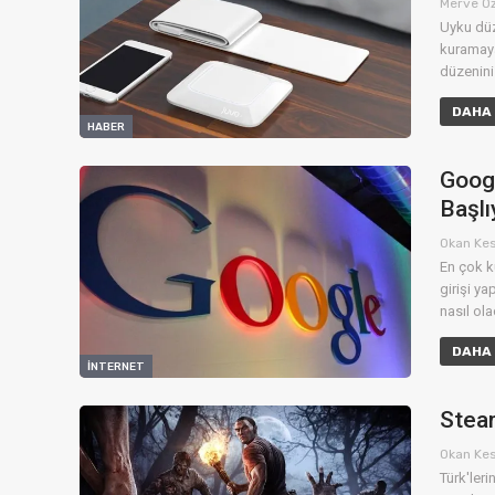
Merve Ö
Uyku düz
kuramaya
düzenini
DAHA 
HABER
Goog
Başlı
Okan Ke
En çok k
girişi y
nasıl ol
DAHA 
İNTERNET
Steam
Okan Ke
Türk'leri